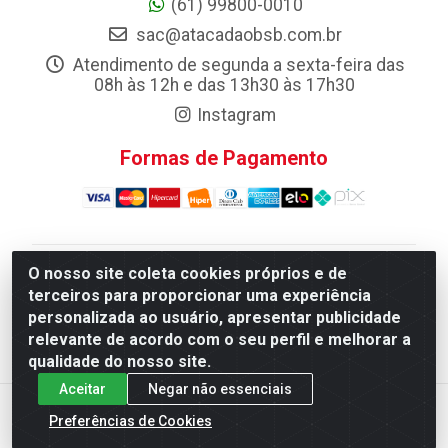
(61) 99800-0010
sac@atacadaobsb.com.br
Atendimento de segunda a sexta-feira das
08h às 12h e das 13h30 às 17h30
Instagram
Formas de Pagamento
O nosso site coleta cookies próprios e de
Atacadao da Limpeza F. Pereira Queiroz Comercio e
terceiros para proporcionar uma experiência
Distribuicao LTDA - Quadra Qi 10 Lotes 39 e, 41 - Setor
personalizada ao usuário, apresentar publicidade
Industrial (Taguatinga), Brasília/DF - CEP 72.135-100 -
relevante de acordo com o seu perfil e melhorar a
CNPJ 13.184.675/0001-80
qualidade do nosso site.
Aceitar
Negar não essenciais
Preferências de Cookies