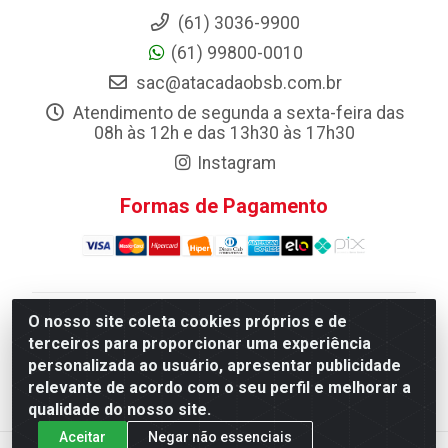
(61) 3036-9900
(61) 99800-0010
sac@atacadaobsb.com.br
Atendimento de segunda a sexta-feira das
08h às 12h e das 13h30 às 17h30
Instagram
Formas de Pagamento
O nosso site coleta cookies próprios e de
Atacadao da Limpeza F. Pereira Queiroz Comercio e
terceiros para proporcionar uma experiência
Distribuicao LTDA - Quadra Qi 10 Lotes 39 e, 41 - Setor
personalizada ao usuário, apresentar publicidade
Industrial (Taguatinga), Brasília/DF - CEP 72.135-100 -
relevante de acordo com o seu perfil e melhorar a
CNPJ 13.184.675/0001-80
qualidade do nosso site.
Aceitar
Negar não essenciais