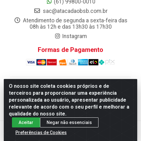
(61) 99800-0010
sac@atacadaobsb.com.br
Atendimento de segunda a sexta-feira das
08h às 12h e das 13h30 às 17h30
Instagram
Formas de Pagamento
O nosso site coleta cookies próprios e de
Atacadao da Limpeza F. Pereira Queiroz Comercio e
terceiros para proporcionar uma experiência
Distribuicao LTDA - Quadra Qi 10 Lotes 39 e, 41 - Setor
personalizada ao usuário, apresentar publicidade
Industrial (Taguatinga), Brasília/DF - CEP 72.135-100 -
relevante de acordo com o seu perfil e melhorar a
CNPJ 13.184.675/0001-80
qualidade do nosso site.
Aceitar
Negar não essenciais
Preferências de Cookies