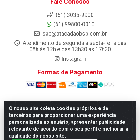
Fale Conosco
(61) 3036-9900
(61) 99800-0010
sac@atacadaobsb.com.br
Atendimento de segunda a sexta-feira das
08h às 12h e das 13h30 às 17h30
Instagram
Formas de Pagamento
O nosso site coleta cookies próprios e de
Atacadao da Limpeza F. Pereira Queiroz Comercio e
terceiros para proporcionar uma experiência
Distribuicao LTDA - Quadra Qi 10 Lotes 39 e, 41 - Setor
personalizada ao usuário, apresentar publicidade
Industrial (Taguatinga), Brasília/DF - CEP 72.135-100 -
relevante de acordo com o seu perfil e melhorar a
CNPJ 13.184.675/0001-80
qualidade do nosso site.