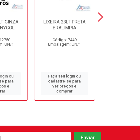
LT CINZA
LIXEIRA 23LT PRETA
LIXEIRA 14LT
 NYCOL
BRALIMPIA
BRALIMPIA 3
 12750
Código: 7449
Código: 94
m: UN/1
Embalagem: UN/1
Embalagem: 
login ou
Faça seu login ou
Faça seu log
se para
cadastre-se para
cadastre-se 
ços e
ver preços e
ver preços
rar
comprar
comprar