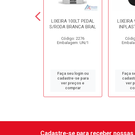
RA 14LT PRETA
LIXEIRA 100LT PEDAL
LIXEIRA
MPIA 30X24CM
S/RODA BRANCA BRAL
INPLAST
ódigo: 9416
Código: 2276
Códig
alagem: UN/1
Embalagem: UN/1
Embala
 seu login ou
Faça seu login ou
Faça se
astre-se para
cadastre-se para
cadast
er preços e
ver preços e
ver 
comprar
comprar
co
Cadastre-se para receber nossas 