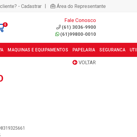
|
cliente? - Cadastrar
Área do Representante
Fale Conosco
0
(61) 3036-9900
(61)99800-0010
VA
MAQUINAS E EQUIPAMENTOS
PAPELARIA
SEGURANCA
UT
VOLTAR
O
898319325661
5