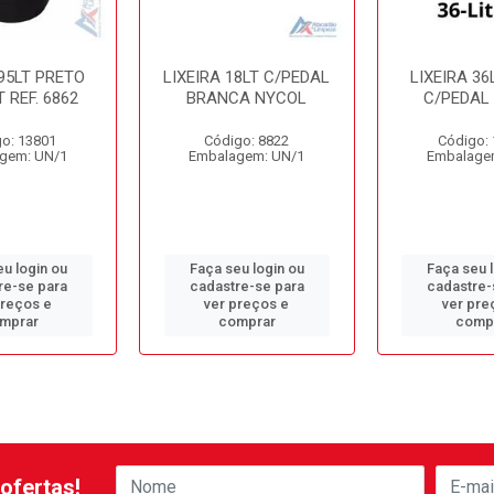
 95LT PRETO
LIXEIRA 18LT C/PEDAL
LIXEIRA 36
 REF. 6862
BRANCA NYCOL
C/PEDAL
o: 13801
Código: 8822
Código:
gem: UN/1
Embalagem: UN/1
Embalage
u login ou
Faça seu login ou
Faça seu 
re-se para
cadastre-se para
cadastre-
preços e
ver preços e
ver pre
mprar
comprar
comp
ofertas!