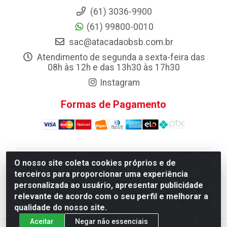
(61) 3036-9900
(61) 99800-0010
sac@atacadaobsb.com.br
Atendimento de segunda a sexta-feira das
08h às 12h e das 13h30 às 17h30
Instagram
Formas de Pagamento
O nosso site coleta cookies próprios e de
Atacadao da Limpeza F. Pereira Queiroz Comercio e
terceiros para proporcionar uma experiência
Distribuicao LTDA - Quadra Qi 10 Lotes 39 e, 41 - Setor
personalizada ao usuário, apresentar publicidade
Industrial (Taguatinga), Brasília/DF - CEP 72.135-100 -
relevante de acordo com o seu perfil e melhorar a
CNPJ 13.184.675/0001-80
qualidade do nosso site.
Aceitar
Negar não essenciais