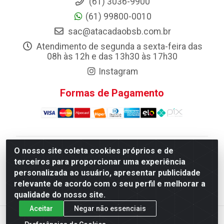
(61) 3036-9900
(61) 99800-0010
sac@atacadaobsb.com.br
Atendimento de segunda a sexta-feira das
08h às 12h e das 13h30 às 17h30
Instagram
Formas de Pagamento
O nosso site coleta cookies próprios e de
Atacadao da Limpeza F. Pereira Queiroz Comercio e
terceiros para proporcionar uma experiência
Distribuicao LTDA - Quadra Qi 10 Lotes 39 e, 41 - Setor
personalizada ao usuário, apresentar publicidade
Industrial (Taguatinga), Brasília/DF - CEP 72.135-100 -
relevante de acordo com o seu perfil e melhorar a
CNPJ 13.184.675/0001-80
qualidade do nosso site.
Aceitar
Negar não essenciais