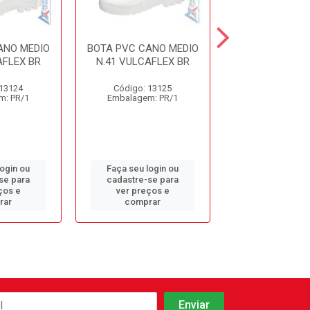
ANO MEDIO
BOTA PVC CANO MEDIO
BOTA PVC CAN
AFLEX BR
N.41 VULCAFLEX BR
N.40 VULCAF
 13124
Código: 13125
Código: 13
m: PR/1
Embalagem: PR/1
Embalagem: 
login ou
Faça seu login ou
Faça seu log
se para
cadastre-se para
cadastre-se 
ços e
ver preços e
ver preços
rar
comprar
comprar