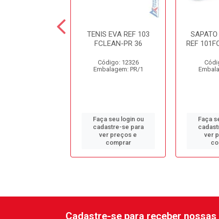
VC CANO MEDIO
TENIS EVA REF 103
SAPATO 
VULCAFLEX PT
FCLEAN-PR 36
REF 101F
digo: 13126
Código: 12326
Códi
alagem: PR/1
Embalagem: PR/1
Embala
 seu login ou
Faça seu login ou
Faça se
astre-se para
cadastre-se para
cadast
er preços e
ver preços e
ver 
comprar
comprar
co
Cadastre-se para receber nossas 