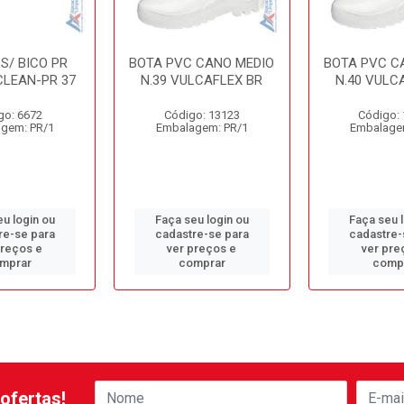
S/ BICO PR
BOTA PVC CANO MEDIO
BOTA PVC C
CLEAN-PR 37
N.39 VULCAFLEX BR
N.40 VULC
go: 6672
Código: 13123
Código:
gem: PR/1
Embalagem: PR/1
Embalage
u login ou
Faça seu login ou
Faça seu 
re-se para
cadastre-se para
cadastre-
preços e
ver preços e
ver pre
mprar
comprar
comp
ofertas!