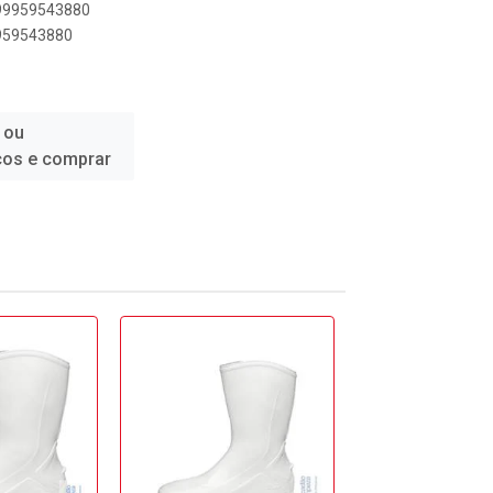
899959543880
9959543880
 ou
ços e comprar