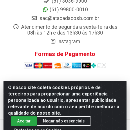
(61) 3036-9900
(61) 99800-0010
sac@atacadaobsb.com.br
Atendimento de segunda a sexta-feira das
08h às 12h e das 13h30 às 17h30
Instagram
Formas de Pagamento
O nosso site coleta cookies próprios e de
Atacadao da Limpeza F. Pereira Queiroz Comercio e
terceiros para proporcionar uma experiência
Distribuicao LTDA - Quadra Qi 10 Lotes 39 e, 41 - Setor
personalizada ao usuário, apresentar publicidade
Industrial (Taguatinga), Brasília/DF - CEP 72.135-100 -
relevante de acordo com o seu perfil e melhorar a
CNPJ 13.184.675/0001-80
qualidade do nosso site.
Aceitar
Negar não essenciais