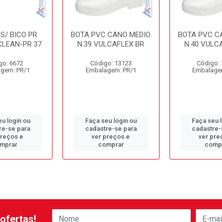
S/ BICO PR
BOTA PVC CANO MEDIO
BOTA PVC C
CLEAN-PR 37
N.39 VULCAFLEX BR
N.40 VULC
go: 6672
Código: 13123
Código:
gem: PR/1
Embalagem: PR/1
Embalage
u login ou
Faça seu login ou
Faça seu 
re-se para
cadastre-se para
cadastre-
preços e
ver preços e
ver pre
mprar
comprar
comp
ofertas!