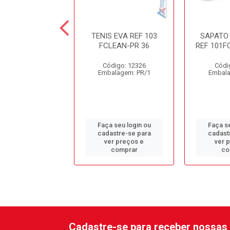
VC CANO MEDIO
TENIS EVA REF 103
SAPATO 
VULCAFLEX PT
FCLEAN-PR 36
REF 101F
digo: 13126
Código: 12326
Códi
alagem: PR/1
Embalagem: PR/1
Embala
 seu login ou
Faça seu login ou
Faça se
astre-se para
cadastre-se para
cadast
er preços e
ver preços e
ver 
comprar
comprar
co
Cadastre-se para receber nossas 