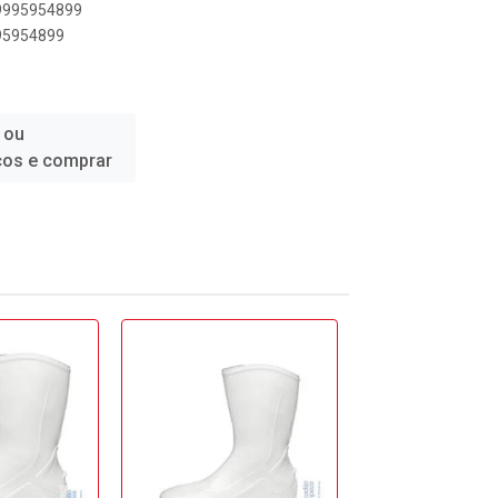
89995954899
995954899
 ou
ços e comprar