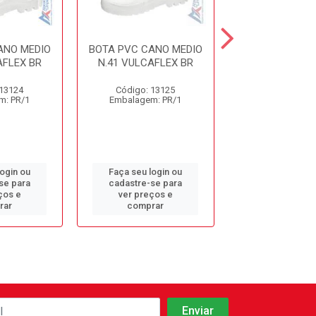
ANO MEDIO
BOTA PVC CANO MEDIO
BOTA PVC CAN
AFLEX BR
N.41 VULCAFLEX BR
N.40 VULCAF
 13124
Código: 13125
Código: 13
m: PR/1
Embalagem: PR/1
Embalagem: 
login ou
Faça seu login ou
Faça seu log
se para
cadastre-se para
cadastre-se 
ços e
ver preços e
ver preços
rar
comprar
comprar