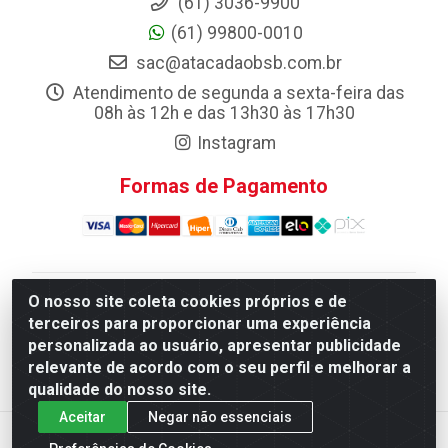
(61) 3036-9900
(61) 99800-0010
sac@atacadaobsb.com.br
Atendimento de segunda a sexta-feira das
08h às 12h e das 13h30 às 17h30
Instagram
Formas de Pagamento
O nosso site coleta cookies próprios e de
Atacadao da Limpeza F. Pereira Queiroz Comercio e
terceiros para proporcionar uma experiência
Distribuicao LTDA - Quadra Qi 10 Lotes 39 e, 41 - Setor
personalizada ao usuário, apresentar publicidade
Industrial (Taguatinga), Brasília/DF - CEP 72.135-100 -
relevante de acordo com o seu perfil e melhorar a
CNPJ 13.184.675/0001-80
qualidade do nosso site.
Aceitar
Negar não essenciais