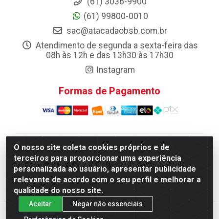
(61) 3036-9900
(61) 99800-0010
sac@atacadaobsb.com.br
Atendimento de segunda a sexta-feira das
08h às 12h e das 13h30 às 17h30
Instagram
Formas de Pagamento
O nosso site coleta cookies próprios e de
Atacadao da Limpeza F. Pereira Queiroz Comercio e
terceiros para proporcionar uma experiência
Distribuicao LTDA - Quadra Qi 10 Lotes 39 e, 41 - Setor
personalizada ao usuário, apresentar publicidade
Industrial (Taguatinga), Brasília/DF - CEP 72.135-100 -
relevante de acordo com o seu perfil e melhorar a
CNPJ 13.184.675/0001-80
qualidade do nosso site.
Aceitar
Negar não essenciais