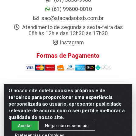
(61) 3036-9900
(61) 99800-0010
sac@atacadaobsb.com.br
Atendimento de segunda a sexta-feira das
08h às 12h e das 13h30 às 17h30
Instagram
Formas de Pagamento
O nosso site coleta cookies próprios e de
Atacadao da Limpeza F. Pereira Queiroz Comercio e
terceiros para proporcionar uma experiência
Distribuicao LTDA - Quadra Qi 10 Lotes 39 e, 41 - Setor
personalizada ao usuário, apresentar publicidade
Industrial (Taguatinga), Brasília/DF - CEP 72.135-100 -
relevante de acordo com o seu perfil e melhorar a
CNPJ 13.184.675/0001-80
qualidade do nosso site.
Aceitar
Negar não essenciais
Preferências de Cookies