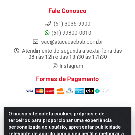
Fale Conosco
(61) 3036-9900
(61) 99800-0010
sac@atacadaobsb.com.br
Atendimento de segunda a sexta-feira das
08h às 12h e das 13h30 às 17h30
Instagram
Formas de Pagamento
O nosso site coleta cookies próprios e de
Atacadao da Limpeza F. Pereira Queiroz Comercio e
terceiros para proporcionar uma experiência
Distribuicao LTDA - Quadra Qi 10 Lotes 39 e, 41 - Setor
personalizada ao usuário, apresentar publicidade
Industrial (Taguatinga), Brasília/DF - CEP 72.135-100 -
relevante de acordo com o seu perfil e melhorar a
CNPJ 13.184.675/0001-80