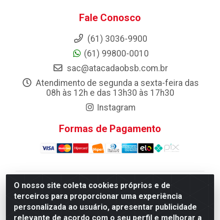
Fale Conosco
(61) 3036-9900
(61) 99800-0010
sac@atacadaobsb.com.br
Atendimento de segunda a sexta-feira das
08h às 12h e das 13h30 às 17h30
Instagram
Formas de Pagamento
O nosso site coleta cookies próprios e de
Atacadao da Limpeza F. Pereira Queiroz Comercio e
terceiros para proporcionar uma experiência
Distribuicao LTDA - Quadra Qi 10 Lotes 39 e, 41 - Setor
personalizada ao usuário, apresentar publicidade
Industrial (Taguatinga), Brasília/DF - CEP 72.135-100 -
relevante de acordo com o seu perfil e melhorar a
CNPJ 13.184.675/0001-80