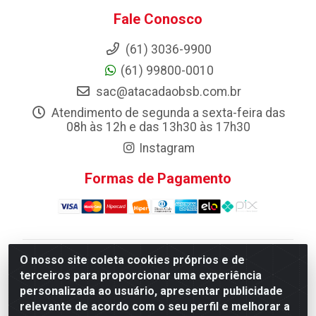
Fale Conosco
(61) 3036-9900
(61) 99800-0010
sac@atacadaobsb.com.br
Atendimento de segunda a sexta-feira das
08h às 12h e das 13h30 às 17h30
Instagram
Formas de Pagamento
O nosso site coleta cookies próprios e de
Atacadao da Limpeza F. Pereira Queiroz Comercio e
terceiros para proporcionar uma experiência
Distribuicao LTDA - Quadra Qi 10 Lotes 39 e, 41 - Setor
personalizada ao usuário, apresentar publicidade
Industrial (Taguatinga), Brasília/DF - CEP 72.135-100 -
relevante de acordo com o seu perfil e melhorar a
CNPJ 13.184.675/0001-80