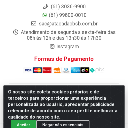
(61) 3036-9900
(61) 99800-0010
sac@atacadaobsb.com.br
Atendimento de segunda a sexta-feira das
08h às 12h e das 13h30 às 17h30
Instagram
Formas de Pagamento
O nosso site coleta cookies próprios e de
Atacadao da Limpeza F. Pereira Queiroz Comercio e
terceiros para proporcionar uma experiência
Distribuicao LTDA - Quadra Qi 10 Lotes 39 e, 41 - Setor
personalizada ao usuário, apresentar publicidade
Industrial (Taguatinga), Brasília/DF - CEP 72.135-100 -
relevante de acordo com o seu perfil e melhorar a
CNPJ 13.184.675/0001-80
qualidade do nosso site.
Aceitar
Negar não essenciais