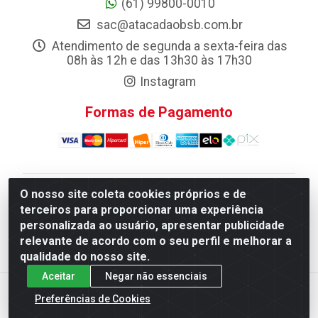
(61) 99800-0010
sac@atacadaobsb.com.br
Atendimento de segunda a sexta-feira das
08h às 12h e das 13h30 às 17h30
Instagram
Formas de Pagamento
O nosso site coleta cookies próprios e de
Atacadao da Limpeza F. Pereira Queiroz Comercio e
terceiros para proporcionar uma experiência
Distribuicao LTDA - Quadra Qi 10 Lotes 39 e, 41 - Setor
personalizada ao usuário, apresentar publicidade
Industrial (Taguatinga), Brasília/DF - CEP 72.135-100 -
relevante de acordo com o seu perfil e melhorar a
CNPJ 13.184.675/0001-80
qualidade do nosso site.
Aceitar
Negar não essenciais
Preferências de Cookies