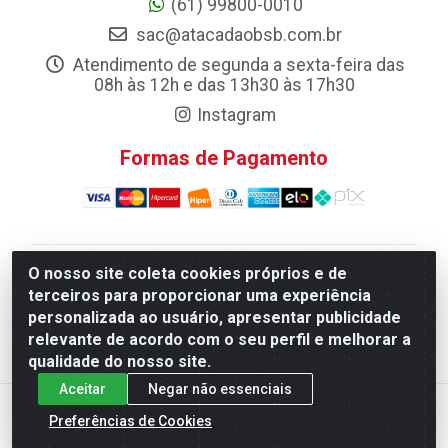
(61) 99800-0010
sac@atacadaobsb.com.br
Atendimento de segunda a sexta-feira das
08h às 12h e das 13h30 às 17h30
Instagram
Formas de Pagamento
O nosso site coleta cookies próprios e de
Atacadao da Limpeza F. Pereira Queiroz Comercio e
terceiros para proporcionar uma experiência
Distribuicao LTDA - Quadra Qi 10 Lotes 39 e, 41 - Setor
personalizada ao usuário, apresentar publicidade
Industrial (Taguatinga), Brasília/DF - CEP 72.135-100 -
relevante de acordo com o seu perfil e melhorar a
CNPJ 13.184.675/0001-80
qualidade do nosso site.
Aceitar
Negar não essenciais
Preferências de Cookies