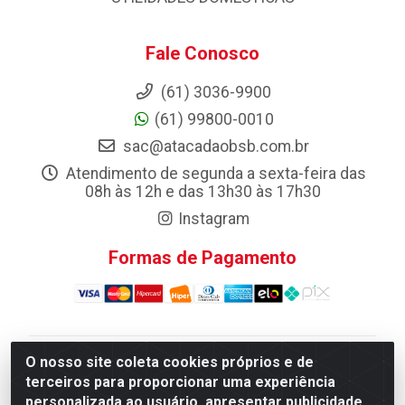
Fale Conosco
(61) 3036-9900
(61) 99800-0010
sac@atacadaobsb.com.br
Atendimento de segunda a sexta-feira das
08h às 12h e das 13h30 às 17h30
Instagram
Formas de Pagamento
O nosso site coleta cookies próprios e de
Atacadao da Limpeza F. Pereira Queiroz Comercio e
terceiros para proporcionar uma experiência
Distribuicao LTDA - Quadra Qi 10 Lotes 39 e, 41 - Setor
personalizada ao usuário, apresentar publicidade
Industrial (Taguatinga), Brasília/DF - CEP 72.135-100 -