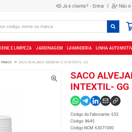
|
Já é cliente? - Entrar
Não é 
IENE E LIMPEZA
JARDINAGEM
LAVANDERIA
LINHA AUTOMOTI
E PANOS
SACO ALVEJADO 50X80CM C/10 INTEXTIL- GG
SACO ALVEJA
INTEXTIL- GG
Código do Fabricante: 632
Código: 8645
Código NCM: 63071000