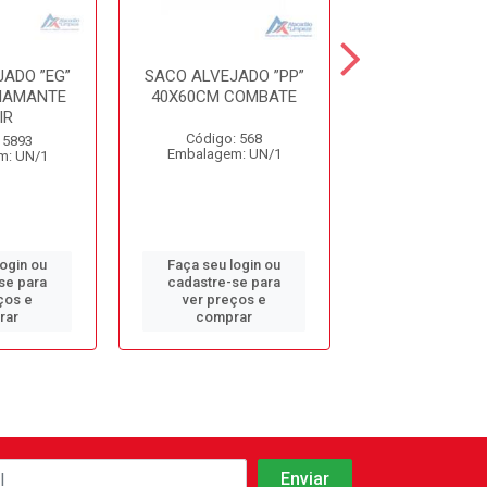
ADO ”EG”
SACO ALVEJADO ”PP”
SACO XAD
IAMANTE
40X60CM COMBATE
48X68CM ESP
IR
Código: 568
Código: 86
 5893
Embalagem: UN/1
Embalagem: 
m: UN/1
login ou
Faça seu login ou
Faça seu log
se para
cadastre-se para
cadastre-se 
ços e
ver preços e
ver preços
rar
comprar
comprar