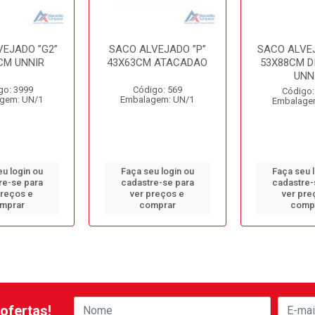
VEJADO ”G2”
SACO ALVEJADO ”P”
SACO ALVEJ
CM UNNIR
43X63CM ATACADAO
53X88CM D
UNN
go: 3999
Código: 569
Código:
gem: UN/1
Embalagem: UN/1
Embalage
u login ou
Faça seu login ou
Faça seu 
re-se para
cadastre-se para
cadastre-
preços e
ver preços e
ver pre
mprar
comprar
comp
ofertas!