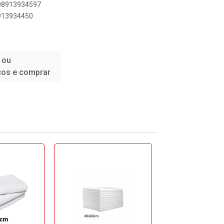
898913934597
8913934450
 ou
ços e comprar