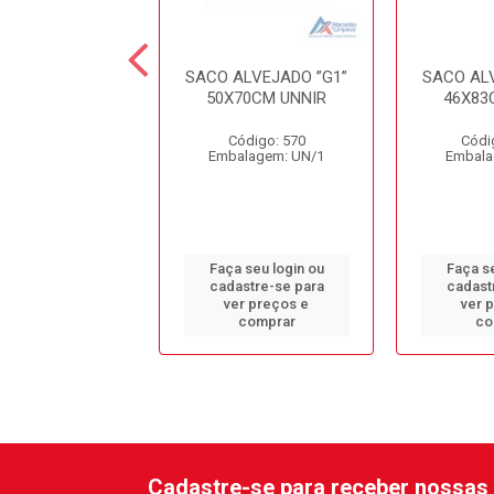
CO XADREZ
SACO ALVEJADO ”G1”
SACO AL
8CM ESPECIAL
50X70CM UNNIR
46X83
ódigo: 8659
Código: 570
Códi
alagem: UN/1
Embalagem: UN/1
Embala
 seu login ou
Faça seu login ou
Faça se
astre-se para
cadastre-se para
cadast
er preços e
ver preços e
ver 
comprar
comprar
co
Cadastre-se para receber nossas 