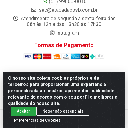
(61) 99800-0010
sac@atacadaobsb.com.br
Atendimento de segunda a sexta-feira das
08h às 12h e das 13h30 às 17h30
Instagram
Formas de Pagamento
O nosso site coleta cookies próprios e de
Atacadao da Limpeza F. Pereira Queiroz Comercio e
terceiros para proporcionar uma experiência
Distribuicao LTDA - Quadra Qi 10 Lotes 39 e, 41 - Setor
personalizada ao usuário, apresentar publicidade
Industrial (Taguatinga), Brasília/DF - CEP 72.135-100 -
relevante de acordo com o seu perfil e melhorar a
CNPJ 13.184.675/0001-80
qualidade do nosso site.
Aceitar
Negar não essenciais
Preferências de Cookies