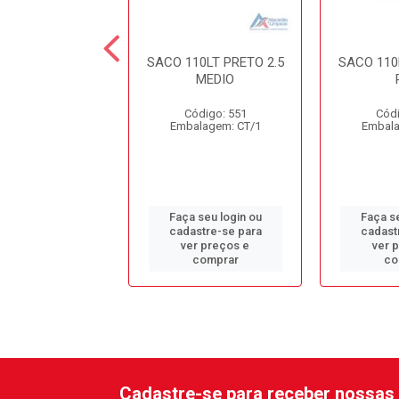
 040LT AZUL
SACO 110LT PRETO 2.5
SACO 110
MEDIO
ódigo: 513
Código: 551
Códi
alagem: CT/1
Embalagem: CT/1
Embala
 seu login ou
Faça seu login ou
Faça se
astre-se para
cadastre-se para
cadast
er preços e
ver preços e
ver 
comprar
comprar
co
Cadastre-se para receber nossas 