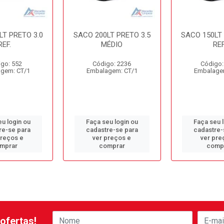
LT PRETO 3.0
SACO 200LT PRETO 3.5
SACO 150LT 
REF.
MÉDIO
REF
go: 552
Código: 2236
Código:
gem: CT/1
Embalagem: CT/1
Embalage
u login ou
Faça seu login ou
Faça seu 
re-se para
cadastre-se para
cadastre-
preços e
ver preços e
ver pre
mprar
comprar
comp
ofertas!