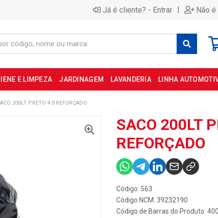
|
Já é cliente? - Entrar
Não é 
IENE E LIMPEZA
JARDINAGEM
LAVANDERIA
LINHA AUTOMOTI
ACO 200LT PRETO 4.0 REFORÇADO
SACO 200LT P
REFORÇADO
Código: 563
Código NCM: 39232190
Código de Barras do Produto: 4