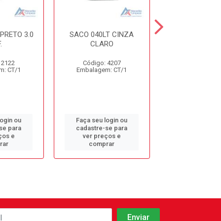
PRETO 3.0
SACO 040LT CINZA
SACO 040LT
.
CLARO
 2122
Código: 4207
Código: 5
m: CT/1
Embalagem: CT/1
Embalagem: 
login ou
Faça seu login ou
Faça seu log
se para
cadastre-se para
cadastre-se 
ços e
ver preços e
ver preços
rar
comprar
comprar