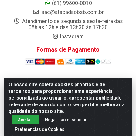
(61) 99800-0010
sac@atacadaobsb.com.br
Atendimento de segunda a sexta-feira das
08h às 12h e das 13h30 às 17h30
Instagram
Formas de Pagamento
O nosso site coleta cookies próprios e de
Atacadao da Limpeza F. Pereira Queiroz Comercio e
terceiros para proporcionar uma experiência
Distribuicao LTDA - Quadra Qi 10 Lotes 39 e, 41 - Setor
personalizada ao usuário, apresentar publicidade
Industrial (Taguatinga), Brasília/DF - CEP 72.135-100 -
relevante de acordo com o seu perfil e melhorar a
CNPJ 13.184.675/0001-80
qualidade do nosso site.
Aceitar
Negar não essenciais
Preferências de Cookies