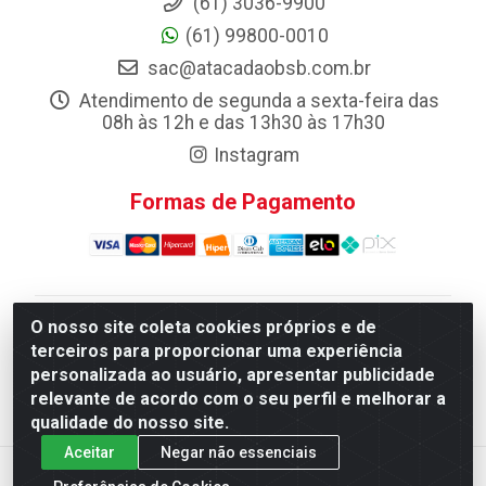
(61) 3036-9900
(61) 99800-0010
sac@atacadaobsb.com.br
Atendimento de segunda a sexta-feira das
08h às 12h e das 13h30 às 17h30
Instagram
Formas de Pagamento
O nosso site coleta cookies próprios e de
Atacadao da Limpeza F. Pereira Queiroz Comercio e
terceiros para proporcionar uma experiência
Distribuicao LTDA - Quadra Qi 10 Lotes 39 e, 41 - Setor
personalizada ao usuário, apresentar publicidade
Industrial (Taguatinga), Brasília/DF - CEP 72.135-100 -
relevante de acordo com o seu perfil e melhorar a
CNPJ 13.184.675/0001-80
qualidade do nosso site.
Aceitar
Negar não essenciais