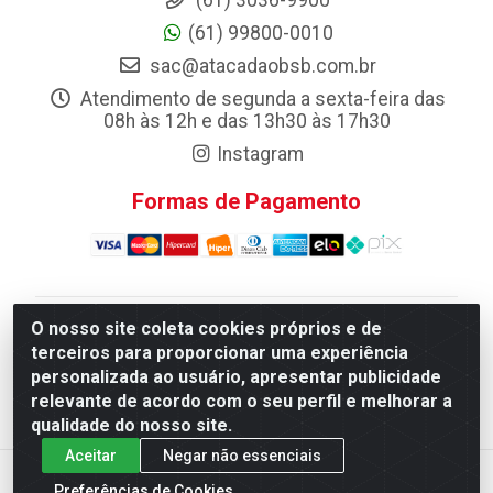
(61) 3036-9900
(61) 99800-0010
sac@atacadaobsb.com.br
Atendimento de segunda a sexta-feira das
08h às 12h e das 13h30 às 17h30
Instagram
Formas de Pagamento
O nosso site coleta cookies próprios e de
Atacadao da Limpeza F. Pereira Queiroz Comercio e
terceiros para proporcionar uma experiência
Distribuicao LTDA - Quadra Qi 10 Lotes 39 e, 41 - Setor
personalizada ao usuário, apresentar publicidade
Industrial (Taguatinga), Brasília/DF - CEP 72.135-100 -
relevante de acordo com o seu perfil e melhorar a
CNPJ 13.184.675/0001-80
qualidade do nosso site.
Aceitar
Negar não essenciais
Preferências de Cookies