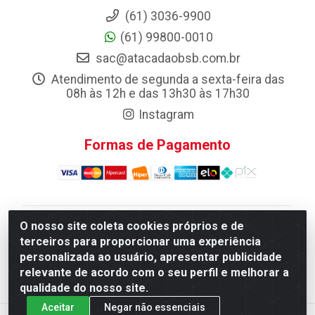
(61) 3036-9900
(61) 99800-0010
sac@atacadaobsb.com.br
Atendimento de segunda a sexta-feira das
08h às 12h e das 13h30 às 17h30
Instagram
Formas de Pagamento
O nosso site coleta cookies próprios e de
Atacadao da Limpeza F. Pereira Queiroz Comercio e
terceiros para proporcionar uma experiência
Distribuicao LTDA - Quadra Qi 10 Lotes 39 e, 41 - Setor
personalizada ao usuário, apresentar publicidade
Industrial (Taguatinga), Brasília/DF - CEP 72.135-100 -
relevante de acordo com o seu perfil e melhorar a
CNPJ 13.184.675/0001-80
qualidade do nosso site.
Aceitar
Negar não essenciais