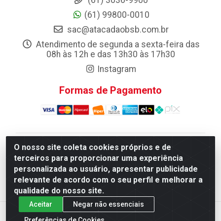
(61) 3036-9900
(61) 99800-0010
sac@atacadaobsb.com.br
Atendimento de segunda a sexta-feira das
08h às 12h e das 13h30 às 17h30
Instagram
Formas de Pagamento
O nosso site coleta cookies próprios e de
Atacadao da Limpeza F. Pereira Queiroz Comercio e
terceiros para proporcionar uma experiência
Distribuicao LTDA - Quadra Qi 10 Lotes 39 e, 41 - Setor
personalizada ao usuário, apresentar publicidade
Industrial (Taguatinga), Brasília/DF - CEP 72.135-100 -
relevante de acordo com o seu perfil e melhorar a
CNPJ 13.184.675/0001-80
qualidade do nosso site.
Aceitar
Negar não essenciais
Preferências de Cookies