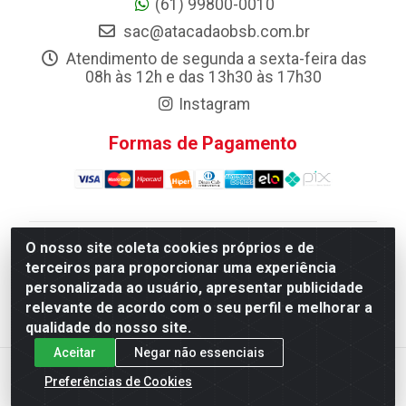
(61) 99800-0010
sac@atacadaobsb.com.br
Atendimento de segunda a sexta-feira das
08h às 12h e das 13h30 às 17h30
Instagram
Formas de Pagamento
O nosso site coleta cookies próprios e de
Atacadao da Limpeza F. Pereira Queiroz Comercio e
terceiros para proporcionar uma experiência
Distribuicao LTDA - Quadra Qi 10 Lotes 39 e, 41 - Setor
personalizada ao usuário, apresentar publicidade
Industrial (Taguatinga), Brasília/DF - CEP 72.135-100 -
relevante de acordo com o seu perfil e melhorar a
CNPJ 13.184.675/0001-80
qualidade do nosso site.
Aceitar
Negar não essenciais
Preferências de Cookies