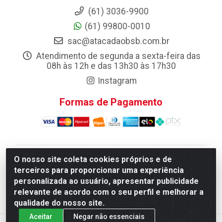
(61) 3036-9900
(61) 99800-0010
sac@atacadaobsb.com.br
Atendimento de segunda a sexta-feira das
08h às 12h e das 13h30 às 17h30
Instagram
Formas de Pagamento
O nosso site coleta cookies próprios e de
Atacadao da Limpeza F. Pereira Queiroz Comercio e
terceiros para proporcionar uma experiência
Distribuicao LTDA - Quadra Qi 10 Lotes 39 e, 41 - Setor
personalizada ao usuário, apresentar publicidade
Industrial (Taguatinga), Brasília/DF - CEP 72.135-100 -
relevante de acordo com o seu perfil e melhorar a
CNPJ 13.184.675/0001-80
qualidade do nosso site.
Aceitar
Negar não essenciais