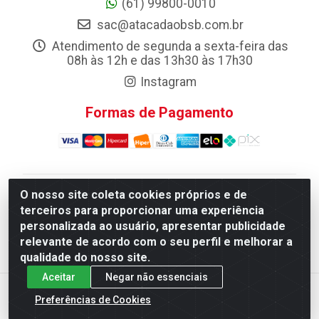
(61) 99800-0010
sac@atacadaobsb.com.br
Atendimento de segunda a sexta-feira das
08h às 12h e das 13h30 às 17h30
Instagram
Formas de Pagamento
O nosso site coleta cookies próprios e de
Atacadao da Limpeza F. Pereira Queiroz Comercio e
terceiros para proporcionar uma experiência
Distribuicao LTDA - Quadra Qi 10 Lotes 39 e, 41 - Setor
personalizada ao usuário, apresentar publicidade
Industrial (Taguatinga), Brasília/DF - CEP 72.135-100 -
relevante de acordo com o seu perfil e melhorar a
CNPJ 13.184.675/0001-80
qualidade do nosso site.
Aceitar
Negar não essenciais
Preferências de Cookies