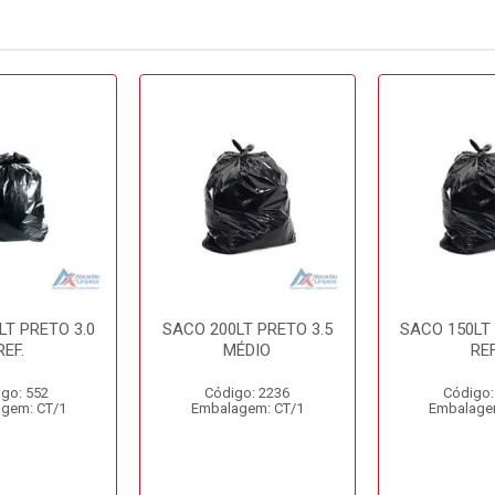
LT PRETO 3.0
SACO 200LT PRETO 3.5
SACO 150LT 
REF.
MÉDIO
REF
go: 552
Código: 2236
Código:
gem: CT/1
Embalagem: CT/1
Embalage