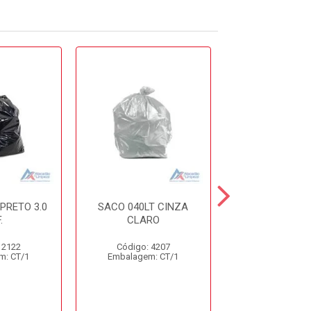
PRETO 3.0
SACO 040LT CINZA
SACO 040LT
.
CLARO
 2122
Código: 4207
Código: 5
m: CT/1
Embalagem: CT/1
Embalagem: 