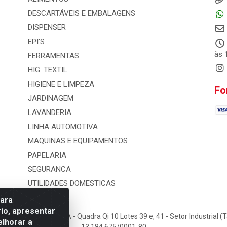
DESCARTÁVEIS E EMBALAGENS
DISPENSER
EPI'S
às 
FERRAMENTAS
HIG. TEXTIL
HIGIENE E LIMPEZA
Fo
JARDINAGEM
LAVANDERIA
LINHA AUTOMOTIVA
MAQUINAS E EQUIPAMENTOS
PAPELARIA
SEGURANCA
UTILIDADES DOMESTICAS
para
io, apresentar
 e Distribuicao LTDA - Quadra Qi 10 Lotes 39 e, 41 - Setor Industrial (
elhorar a
13.184.675/0001-80