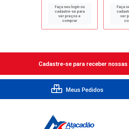
 seu login ou
Faça seu login ou
Faça se
astre-se para
cadastre-se para
cadast
er preços e
ver preços e
ver 
comprar
comprar
co
Cadastre-se para receber nossas 
Meus Pedidos