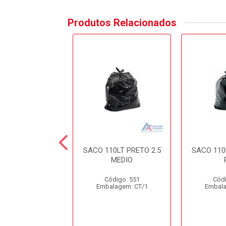
Produtos Relacionados
 040LT AZUL
SACO 110LT PRETO 2.5
SACO 110
MEDIO
ódigo: 513
Código: 551
Códi
alagem: CT/1
Embalagem: CT/1
Embala