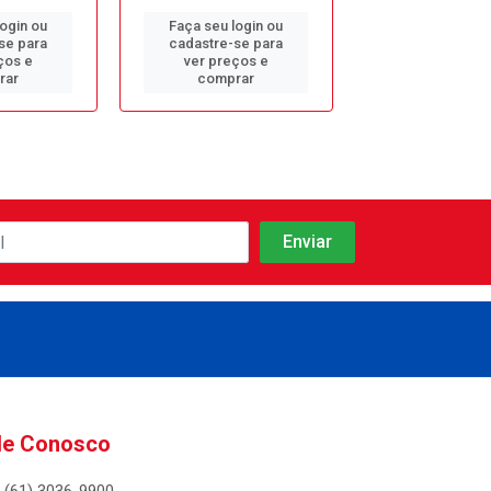
login ou
Faça seu login ou
Faça seu log
se para
cadastre-se para
cadastre-se 
ços e
ver preços e
ver preços
rar
comprar
comprar
le Conosco