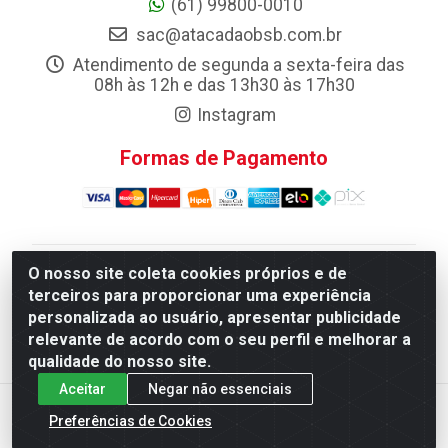
(61) 99800-0010
sac@atacadaobsb.com.br
Atendimento de segunda a sexta-feira das
08h às 12h e das 13h30 às 17h30
Instagram
Formas de Pagamento
O nosso site coleta cookies próprios e de
Atacadao da Limpeza F. Pereira Queiroz Comercio e
terceiros para proporcionar uma experiência
Distribuicao LTDA - Quadra Qi 10 Lotes 39 e, 41 - Setor
personalizada ao usuário, apresentar publicidade
Industrial (Taguatinga), Brasília/DF - CEP 72.135-100 -
relevante de acordo com o seu perfil e melhorar a
CNPJ 13.184.675/0001-80
qualidade do nosso site.
Aceitar
Negar não essenciais
Preferências de Cookies