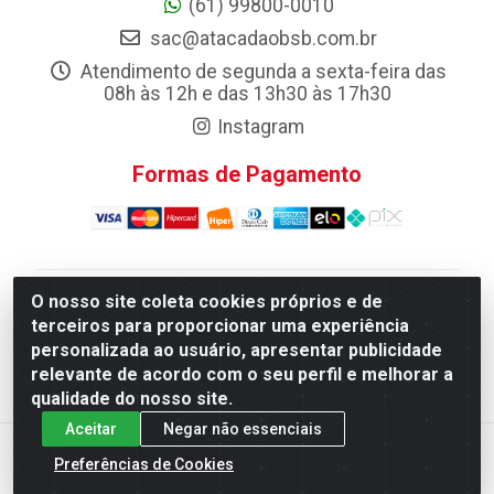
(61) 99800-0010
sac@atacadaobsb.com.br
Atendimento de segunda a sexta-feira das
08h às 12h e das 13h30 às 17h30
Instagram
Formas de Pagamento
O nosso site coleta cookies próprios e de
Atacadao da Limpeza F. Pereira Queiroz Comercio e
terceiros para proporcionar uma experiência
Distribuicao LTDA - Quadra Qi 10 Lotes 39 e, 41 - Setor
personalizada ao usuário, apresentar publicidade
Industrial (Taguatinga), Brasília/DF - CEP 72.135-100 -
relevante de acordo com o seu perfil e melhorar a
CNPJ 13.184.675/0001-80
qualidade do nosso site.
Aceitar
Negar não essenciais
Preferências de Cookies