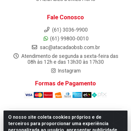
Fale Conosco
(61) 3036-9900
(61) 99800-0010
sac@atacadaobsb.com.br
Atendimento de segunda a sexta-feira das
08h às 12h e das 13h30 às 17h30
Instagram
Formas de Pagamento
O nosso site coleta cookies próprios e de
Atacadao da Limpeza F. Pereira Queiroz Comercio e
terceiros para proporcionar uma experiência
Distribuicao LTDA - Quadra Qi 10 Lotes 39 e, 41 - Setor
personalizada ao usuário, apresentar publicidade
Industrial (Taguatinga), Brasília/DF - CEP 72.135-100 -