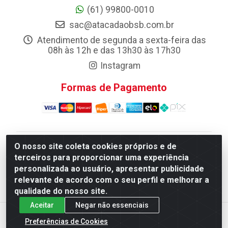
(61) 99800-0010
sac@atacadaobsb.com.br
Atendimento de segunda a sexta-feira das
08h às 12h e das 13h30 às 17h30
Instagram
Formas de Pagamento
O nosso site coleta cookies próprios e de
Atacadao da Limpeza F. Pereira Queiroz Comercio e
terceiros para proporcionar uma experiência
Distribuicao LTDA - Quadra Qi 10 Lotes 39 e, 41 - Setor
personalizada ao usuário, apresentar publicidade
Industrial (Taguatinga), Brasília/DF - CEP 72.135-100 -
relevante de acordo com o seu perfil e melhorar a
CNPJ 13.184.675/0001-80
qualidade do nosso site.
Aceitar
Negar não essenciais
Preferências de Cookies