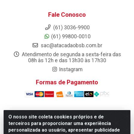
Fale Conosco
(61) 3036-9900
(61) 99800-0010
sac@atacadaobsb.com.br
Atendimento de segunda a sexta-feira das
08h às 12h e das 13h30 às 17h30
Instagram
Formas de Pagamento
O nosso site coleta cookies próprios e de
Atacadao da Limpeza F. Pereira Queiroz Comercio e
terceiros para proporcionar uma experiência
Distribuicao LTDA - Quadra Qi 10 Lotes 39 e, 41 - Setor
personalizada ao usuário, apresentar publicidade
Industrial (Taguatinga), Brasília/DF - CEP 72.135-100 -