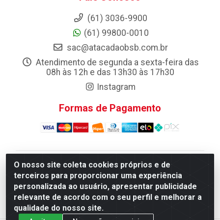
(61) 3036-9900
(61) 99800-0010
sac@atacadaobsb.com.br
Atendimento de segunda a sexta-feira das
08h às 12h e das 13h30 às 17h30
Instagram
Formas de Pagamento
O nosso site coleta cookies próprios e de
Atacadao da Limpeza F. Pereira Queiroz Comercio e
terceiros para proporcionar uma experiência
Distribuicao LTDA - Quadra Qi 10 Lotes 39 e, 41 - Setor
personalizada ao usuário, apresentar publicidade
Industrial (Taguatinga), Brasília/DF - CEP 72.135-100 -
relevante de acordo com o seu perfil e melhorar a
CNPJ 13.184.675/0001-80
qualidade do nosso site.