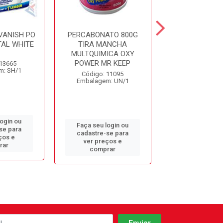
VANISH PO
PERCABONATO 800G
ALVEJANTE VA
TAL WHITE
TIRA MANCHA
400GR MULT
MULTQUIMICA OXY
POWER MR KEEP
 13665
Código: 13
m: SH/1
Embalagem: 
Código: 11095
Embalagem: UN/1
login ou
Faça seu log
Faça seu login ou
se para
cadastre-se 
cadastre-se para
ços e
ver preços
ver preços e
rar
comprar
comprar