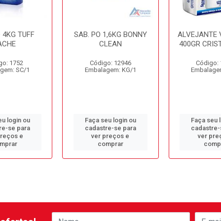
O 4KG TUFF
SAB. PO 1,6KG BONNY
ALVEJANTE 
ACHE
CLEAN
400GR CRIS
go: 1752
Código: 12946
Código:
gem: SC/1
Embalagem: KG/1
Embalage
u login ou
Faça seu login ou
Faça seu 
re-se para
cadastre-se para
cadastre-
preços e
ver preços e
ver pre
mprar
comprar
comp