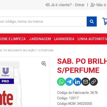
|
Já é cliente? - Entrar
Não é 
IENE E LIMPEZA
JARDINAGEM
LAVANDERIA
LINHA AUTOMOTI
B. PO BRILHANTE 4KG AÇÃO T S/PERFUME
SAB. PO BRIL
S/PERFUME
Código do Fabricante: 3676
Código: 12017
Código NCM: 34025000