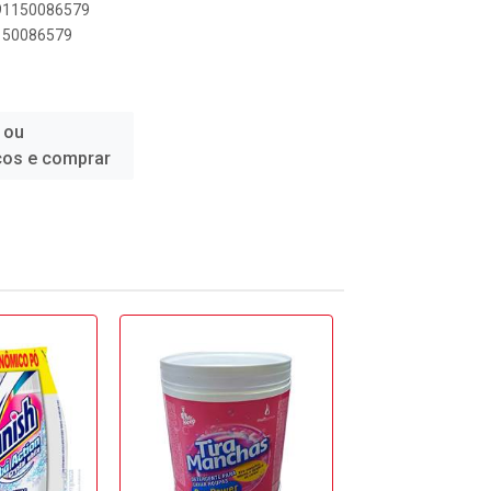
891150086579
1150086579
 ou
ços e comprar