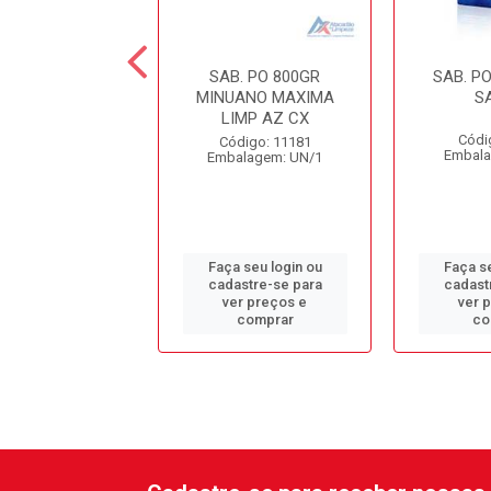
NTE VANISH PO
SAB. PO 800GR
SAB. P
R MULT ROSA
MINUANO MAXIMA
S
LIMP AZ CX
digo: 13669
Códi
Código: 11181
alagem: SH/1
Embala
Embalagem: UN/1
 seu login ou
Faça seu login ou
Faça se
astre-se para
cadastre-se para
cadast
er preços e
ver preços e
ver 
comprar
comprar
co