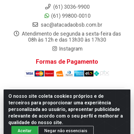
(61) 3036-9900
(61) 99800-0010
sac@atacadaobsb.com.br
Atendimento de segunda a sexta-feira das
08h às 12h e das 13h30 às 17h30
Instagram
Formas de Pagamento
O nosso site coleta cookies próprios e de
Atacadao da Limpeza F. Pereira Queiroz Comercio e
terceiros para proporcionar uma experiência
Distribuicao LTDA - Quadra Qi 10 Lotes 39 e, 41 - Setor
personalizada ao usuário, apresentar publicidade
Industrial (Taguatinga), Brasília/DF - CEP 72.135-100 -
relevante de acordo com o seu perfil e melhorar a
CNPJ 13.184.675/0001-80
qualidade do nosso site.
Aceitar
Negar não essenciais