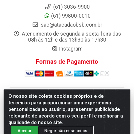
(61) 3036-9900
(61) 99800-0010
sac@atacadaobsb.com.br
Atendimento de segunda a sexta-feira das
08h às 12h e das 13h30 às 17h30
Instagram
Formas de Pagamento
O nosso site coleta cookies próprios e de
Atacadao da Limpeza F. Pereira Queiroz Comercio e
terceiros para proporcionar uma experiência
Distribuicao LTDA - Quadra Qi 10 Lotes 39 e, 41 - Setor
personalizada ao usuário, apresentar publicidade
Industrial (Taguatinga), Brasília/DF - CEP 72.135-100 -
relevante de acordo com o seu perfil e melhorar a
CNPJ 13.184.675/0001-80
qualidade do nosso site.
Aceitar
Negar não essenciais