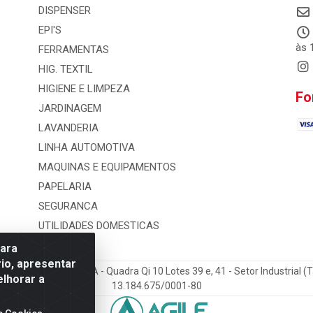
DISPENSER
EPI'S
às 
FERRAMENTAS
HIG. TEXTIL
HIGIENE E LIMPEZA
Fo
JARDINAGEM
LAVANDERIA
LINHA AUTOMOTIVA
MAQUINAS E EQUIPAMENTOS
PAPELARIA
SEGURANCA
UTILIDADES DOMESTICAS
para
io, apresentar
 e Distribuicao LTDA - Quadra Qi 10 Lotes 39 e, 41 - Setor Industrial (
elhorar a
13.184.675/0001-80