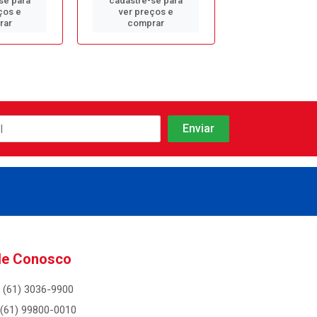
se para
cadastre-se para
cadastre-se 
ços e
ver preços e
ver preços
rar
comprar
comprar
le Conosco
(61) 3036-9900
(61) 99800-0010