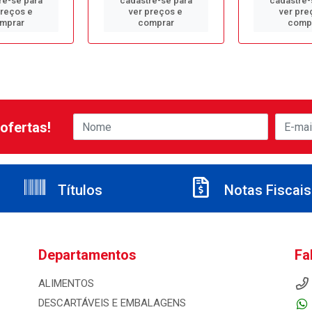
re-se para
cadastre-se para
cadastre-
preços e
ver preços e
ver pre
mprar
comprar
comp
ofertas!
Títulos
Notas Fiscais
Departamentos
Fa
ALIMENTOS
DESCARTÁVEIS E EMBALAGENS