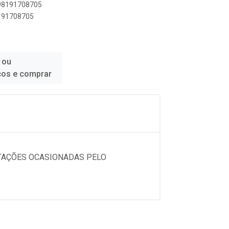
898191708705
8191708705
 ou
ços e comprar
TAÇÕES OCASIONADAS PELO