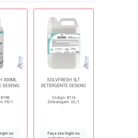
H 300ML
SOLVFRESH 5LT
SPARTAN RUS
 DESENG.
DETERGENTE DESENG
TIRA FERR
 8198
Código: 8116
Código: 87
m: FR/1
Embalagem: GL/1
Embalagem: 
login ou
Faça seu login ou
Faça seu log