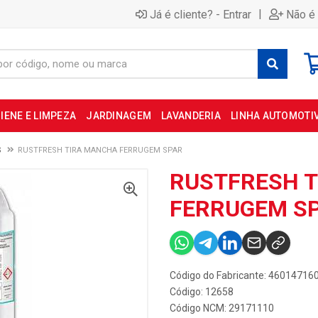
|
Já é cliente? - Entrar
Não é 
IENE E LIMPEZA
JARDINAGEM
LAVANDERIA
LINHA AUTOMOTI
S
RUSTFRESH TIRA MANCHA FERRUGEM SPAR
RUSTFRESH 
FERRUGEM S
Código do Fabricante: 46014716
Código: 12658
Código NCM: 29171110