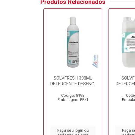
Produtos Relacionados
AN RUSTFRESH
SOLVFRESH 300ML
SOLVF
A FERRUGEM
DETERGENTE DESENG.
DETERGE
ódigo: 8741
Código: 8198
Códi
alagem: GL/1
Embalagem: FR/1
Embala
 seu login ou
Faça seu login ou
Faça se