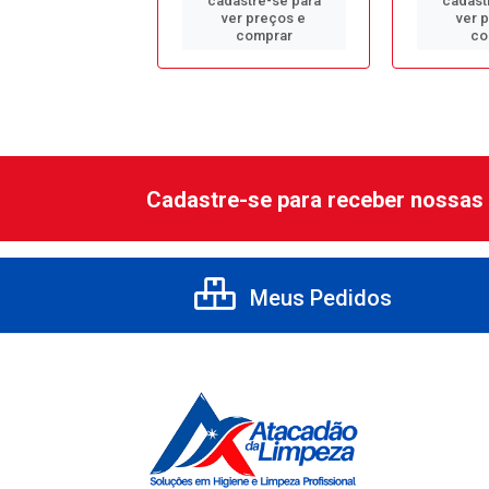
astre-se para
cadastre-se para
cadast
er preços e
ver preços e
ver 
comprar
comprar
co
Cadastre-se para receber nossas 
Meus Pedidos