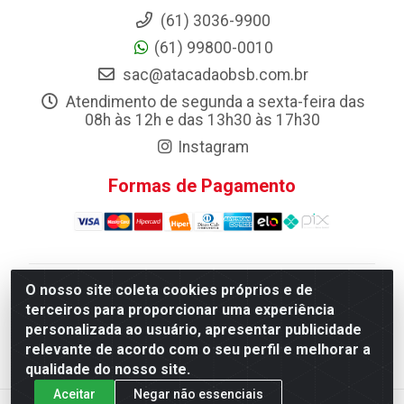
(61) 3036-9900
(61) 99800-0010
sac@atacadaobsb.com.br
Atendimento de segunda a sexta-feira das
08h às 12h e das 13h30 às 17h30
Instagram
Formas de Pagamento
O nosso site coleta cookies próprios e de
Atacadao da Limpeza F. Pereira Queiroz Comercio e
terceiros para proporcionar uma experiência
Distribuicao LTDA - Quadra Qi 10 Lotes 39 e, 41 - Setor
personalizada ao usuário, apresentar publicidade
Industrial (Taguatinga), Brasília/DF - CEP 72.135-100 -
relevante de acordo com o seu perfil e melhorar a
CNPJ 13.184.675/0001-80
qualidade do nosso site.
Aceitar
Negar não essenciais