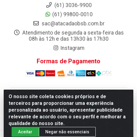
(61) 3036-9900
(61) 99800-0010
sac@atacadaobsb.com.br
Atendimento de segunda a sexta-feira das
08h às 12h e das 13h30 às 17h30
Instagram
Formas de Pagamento
O nosso site coleta cookies próprios e de
Atacadao da Limpeza F. Pereira Queiroz Comercio e
terceiros para proporcionar uma experiência
Distribuicao LTDA - Quadra Qi 10 Lotes 39 e, 41 - Setor
personalizada ao usuário, apresentar publicidade
Industrial (Taguatinga), Brasília/DF - CEP 72.135-100 -
relevante de acordo com o seu perfil e melhorar a
CNPJ 13.184.675/0001-80
qualidade do nosso site.
Aceitar
Negar não essenciais