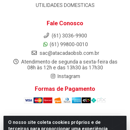
UTILIDADES DOMESTICAS
Fale Conosco
(61) 3036-9900
(61) 99800-0010
sac@atacadaobsb.com.br
Atendimento de segunda a sexta-feira das
08h às 12h e das 13h30 às 17h30
Instagram
Formas de Pagamento
O nosso site coleta cookies próprios e de
Atacadao da Limpeza F. Pereira Queiroz Comercio e
terceiros para proporcionar uma experiência
Distribuicao LTDA - Quadra Qi 10 Lotes 39 e, 41 - Setor