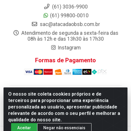
(61) 3036-9900
(61) 99800-0010
sac@atacadaobsb.com.br
Atendimento de segunda a sexta-feira das
08h às 12h e das 13h30 às 17h30
Instagram
Formas de Pagamento
O nosso site coleta cookies próprios e de
Atacadao da Limpeza F. Pereira Queiroz Comercio e
terceiros para proporcionar uma experiência
Distribuicao LTDA - Quadra Qi 10 Lotes 39 e, 41 - Setor
personalizada ao usuário, apresentar publicidade
Industrial (Taguatinga), Brasília/DF - CEP 72.135-100 -
relevante de acordo com o seu perfil e melhorar a
CNPJ 13.184.675/0001-80
qualidade do nosso site.
Aceitar
Negar não essenciais