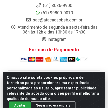
(61) 3036-9900
(61) 99800-0010
sac@atacadaobsb.com.br
Atendimento de segunda a sexta-feira das
08h às 12h e das 13h30 às 17h30
Instagram
Formas de Pagamento
O nosso site coleta cookies próprios e de
Atacadao da Limpeza F. Pereira Queiroz Comercio e
terceiros para proporcionar uma experiência
Distribuicao LTDA - Quadra Qi 10 Lotes 39 e, 41 - Setor
personalizada ao usuário, apresentar publicidade
Industrial (Taguatinga), Brasília/DF - CEP 72.135-100 -
relevante de acordo com o seu perfil e melhorar a
CNPJ 13.184.675/0001-80
qualidade do nosso site.
Aceitar
Negar não essenciais