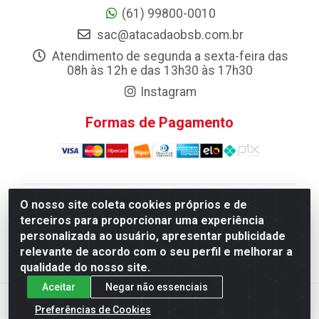
(61) 99800-0010
sac@atacadaobsb.com.br
Atendimento de segunda a sexta-feira das
08h às 12h e das 13h30 às 17h30
Instagram
Formas de Pagamento
O nosso site coleta cookies próprios e de
Atacadao da Limpeza F. Pereira Queiroz Comercio e
terceiros para proporcionar uma experiência
Distribuicao LTDA - Quadra Qi 10 Lotes 39 e, 41 - Setor
personalizada ao usuário, apresentar publicidade
Industrial (Taguatinga), Brasília/DF - CEP 72.135-100 -
relevante de acordo com o seu perfil e melhorar a
CNPJ 13.184.675/0001-80
qualidade do nosso site.
Aceitar
Negar não essenciais
Preferências de Cookies