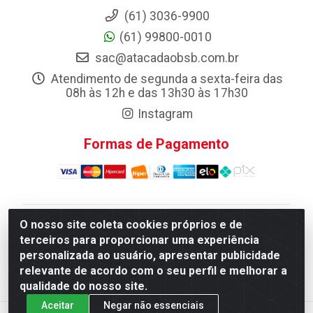
(61) 3036-9900
(61) 99800-0010
sac@atacadaobsb.com.br
Atendimento de segunda a sexta-feira das
08h às 12h e das 13h30 às 17h30
Instagram
Formas de Pagamento
O nosso site coleta cookies próprios e de
Atacadao da Limpeza F. Pereira Queiroz Comercio e
terceiros para proporcionar uma experiência
Distribuicao LTDA - Quadra Qi 10 Lotes 39 e, 41 - Setor
personalizada ao usuário, apresentar publicidade
Industrial (Taguatinga), Brasília/DF - CEP 72.135-100 -
relevante de acordo com o seu perfil e melhorar a
CNPJ 13.184.675/0001-80
qualidade do nosso site.
Aceitar
Negar não essenciais