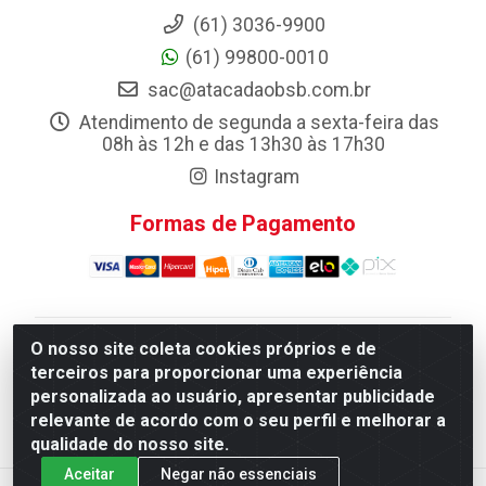
(61) 3036-9900
(61) 99800-0010
sac@atacadaobsb.com.br
Atendimento de segunda a sexta-feira das
08h às 12h e das 13h30 às 17h30
Instagram
Formas de Pagamento
O nosso site coleta cookies próprios e de
Atacadao da Limpeza F. Pereira Queiroz Comercio e
terceiros para proporcionar uma experiência
Distribuicao LTDA - Quadra Qi 10 Lotes 39 e, 41 - Setor
personalizada ao usuário, apresentar publicidade
Industrial (Taguatinga), Brasília/DF - CEP 72.135-100 -
relevante de acordo com o seu perfil e melhorar a
CNPJ 13.184.675/0001-80
qualidade do nosso site.
Aceitar
Negar não essenciais